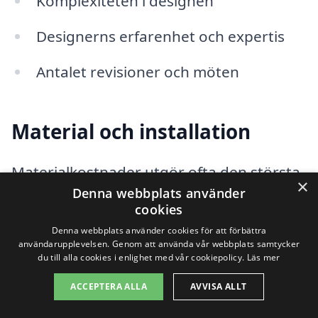
Komplexiteten i designen
Designerns erfarenhet och expertis
Antalet revisioner och möten
Material och installation
Materialkostnader utgör ofta den största
×
Denna webbplats använder
delen av din budget. Stenläggning kostar
cookies
mellan 800-2 000 kr per kvadratmeter
Denna webbplats använder cookies för att förbättra
användarupplevelsen. Genom att använda vår webbplats samtycker
beroende på stentyp. Trätrall ligger på 1
du till alla cookies i enlighet med vår cookiepolicy.
Läs mer
200-2 500 kr per kvadratmeter inklusive
ACCEPTERA ALLA
AVVISA ALLT
installation.