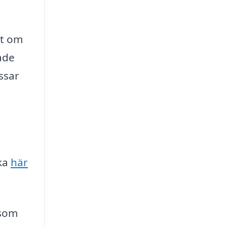
tt om
ade
ssar
cka
här
 som