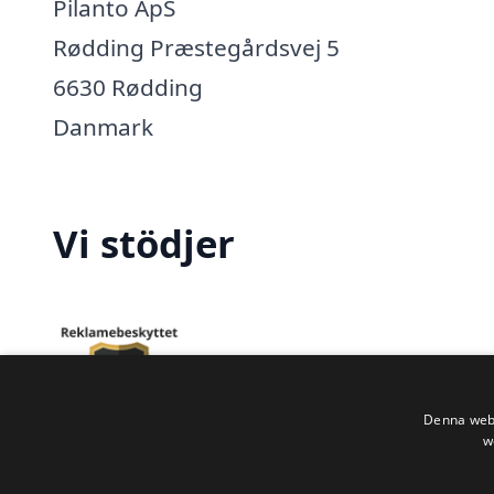
Pilanto ApS
Rødding Præstegårdsvej 5
6630 Rødding
Danmark
Vi stödjer
Denna webb
w