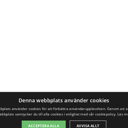
Denna webbplats använder cookies
plats använder cookies för att förbättra användarupplevelsen. Genom att 
ebbplats samtycker du till alla cookies i enlighet med vår cookiepolicy.
Läs m
ACCEPTERA ALLA
AVVISA ALLT