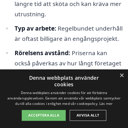
längre tid att sköta och kan kräva mer
utrustning.
Typ av arbete:
Regelbundet underhåll
är oftast billigare än engångsprojekt.
Rörelsens avstånd:
Priserna kan
också påverkas av hur långt företaget
behöver resa till Abborrberget.
×
Denna webbplats använder
cookies
Specifika önskemål:
Om du har
Denna webbplats använder cookies för att förbättra
särskilda önskemål eller krav kan det
användarupplevelsen. Genom att använda vår webbplats samtycker
du till alla cookies i enlighet med vår cookiepolicy.
Läs mer
också påverka det slutliga priset.
ACCEPTERA ALLA
AVVISA ALLT
För att få det bästa erbjudandet på