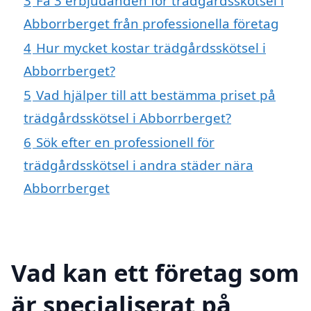
3
Få 3 erbjudanden för trädgårdsskötsel i
Abborrberget från professionella företag
4
Hur mycket kostar trädgårdsskötsel i
Abborrberget?
5
Vad hjälper till att bestämma priset på
trädgårdsskötsel i Abborrberget?
6
Sök efter en professionell för
trädgårdsskötsel i andra städer nära
Abborrberget
Vad kan ett företag som
är specialiserat på