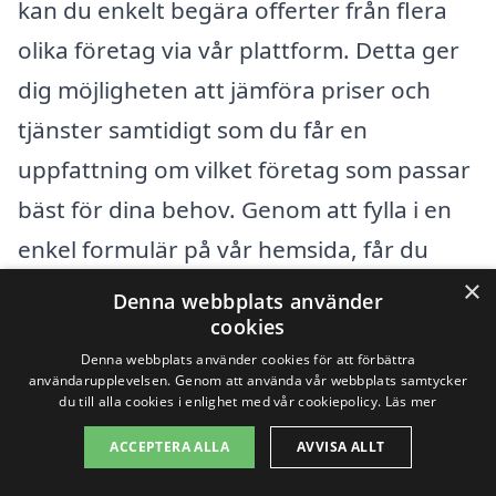
kan du enkelt begära offerter från flera
olika företag via vår plattform. Detta ger
dig möjligheten att jämföra priser och
tjänster samtidigt som du får en
uppfattning om vilket företag som passar
bäst för dina behov. Genom att fylla i en
enkel formulär på vår hemsida, får du
×
snabbt svar från lokala trädgårdsmästare
Denna webbplats använder
cookies
som kan hjälpa dig med din trädgård.
Denna webbplats använder cookies för att förbättra
användarupplevelsen. Genom att använda vår webbplats samtycker
Att investera i professionell
du till alla cookies i enlighet med vår cookiepolicy.
Läs mer
trädgårdsskötsel kan vara en smart
ACCEPTERA ALLA
AVVISA ALLT
lösning för att hålla din utomhusmiljö