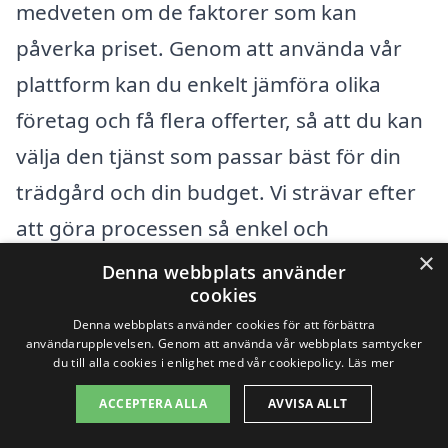
medveten om de faktorer som kan
påverka priset. Genom att använda vår
plattform kan du enkelt jämföra olika
företag och få flera offerter, så att du kan
välja den tjänst som passar bäst för din
trädgård och din budget. Vi strävar efter
att göra processen så enkel och
×
transparent som möjligt, så att du kan
Denna webbplats använder
cookies
njuta av en vacker och välskött trädgård
Denna webbplats använder cookies för att förbättra
utan krångel.
användarupplevelsen. Genom att använda vår webbplats samtycker
du till alla cookies i enlighet med vår cookiepolicy.
Läs mer
Få 3 erbjudanden, gratis och utan
ACCEPTERA ALLA
AVVISA ALLT
förpliktelser