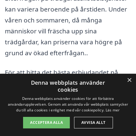
kan variera beroende på årstiden. Under
våren och sommaren, då många
människor vill fräscha upp sina
trädgårdar, kan priserna vara högre på
grund av ökad efterfrågan..
För att hitta det bästa erbjudandet på
×
trädgårdsskötsel i Bammarboda
Denna webbplats använder
cookies
rekommenderar vi att du inhämtar flera
Denna webbplats använder cookies för att förbättra
offerter från olika företag. Det gör det
användarupplevelsen. Genom att använda vår webbplats samtycker
du till alla cookies i enlighet med vår cookiepolicy.
Läs mer
enkelt att jämföra priser och hitta det
ACCEPTERA ALLA
AVVISA ALLT
alternativ som passar din budget och dina