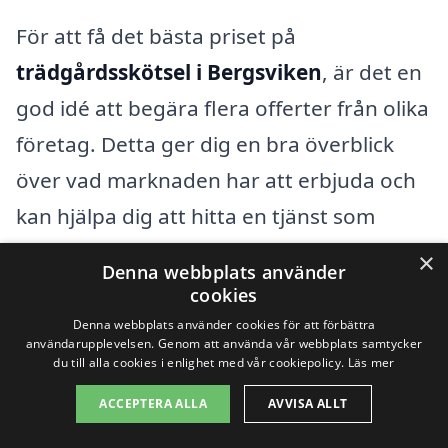
För att få det bästa priset på
trädgårdsskötsel i Bergsviken
, är det en
god idé att begära flera offerter från olika
företag. Detta ger dig en bra överblick
över vad marknaden har att erbjuda och
kan hjälpa dig att hitta en tjänst som
passar din budget. Tveka inte att fråga
×
Denna webbplats använder
om eventuella rabatter eller
cookies
paketlösningar – många företag erbjuder
Denna webbplats använder cookies för att förbättra
användarupplevelsen. Genom att använda vår webbplats samtycker
specialpriser för regelbundet underhåll.
du till alla cookies i enlighet med vår cookiepolicy.
Läs mer
ACCEPTERA ALLA
AVVISA ALLT
Genom att noga överväga dina behov och