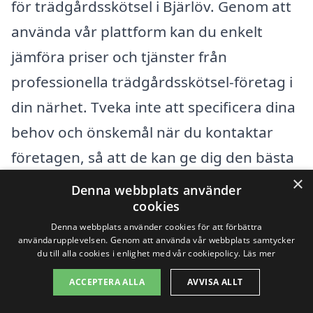
för trädgårdsskötsel i Bjärlöv. Genom att
använda vår plattform kan du enkelt
jämföra priser och tjänster från
professionella trädgårdsskötsel-företag i
din närhet. Tveka inte att specificera dina
behov och önskemål när du kontaktar
företagen, så att de kan ge dig den bästa
möjliga servicen och rätt pris. Med rätt
×
Denna webbplats använder
information och jämförelser kan du känna
cookies
Denna webbplats använder cookies för att förbättra
dig trygg i ditt val av trädgårdsskötsel.
användarupplevelsen. Genom att använda vår webbplats samtycker
du till alla cookies i enlighet med vår cookiepolicy.
Läs mer
Det kan göra hela skillnaden för din
trädgård!
ACCEPTERA ALLA
AVVISA ALLT