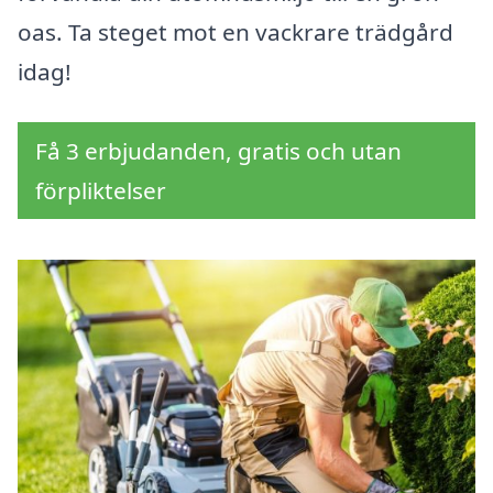
oas. Ta steget mot en vackrare trädgård
idag!
Få 3 erbjudanden, gratis och utan
förpliktelser