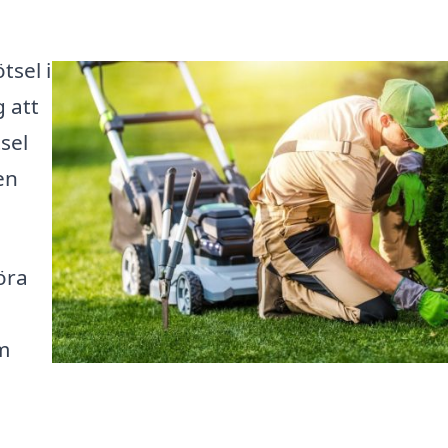
tsel i
 att
sel
en
öra
m