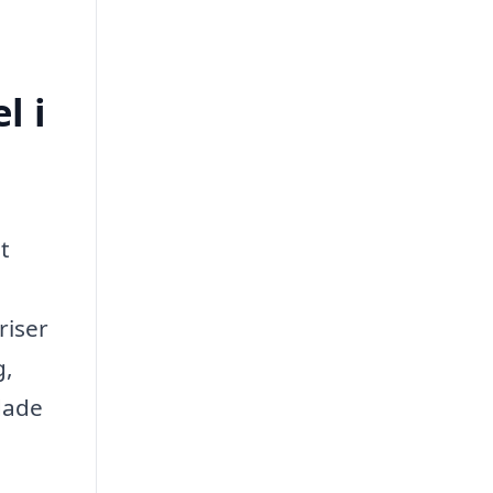
l i
t
riser
g,
dade