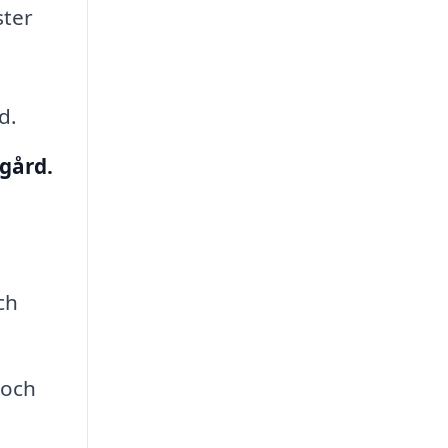
ster
d.
gård.
ch
 och