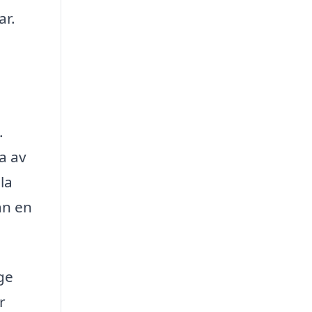
ar.
.
a av
la
än en
ge
r