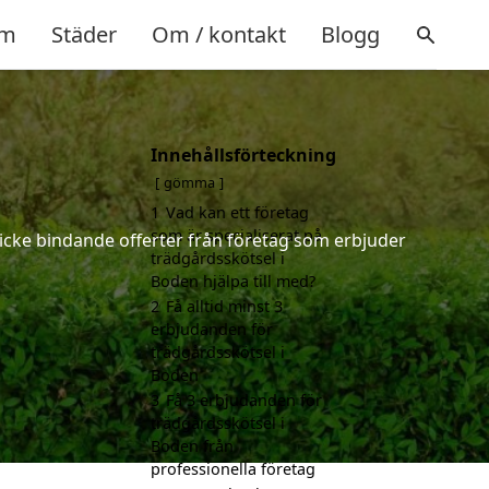
m
Städer
Om / kontakt
Blogg
Innehållsförteckning
gömma
1
Vad kan ett företag
som är specialiserat på
 icke bindande offerter från företag som erbjuder
trädgårdsskötsel i
Boden hjälpa till med?
2
Få alltid minst 3
erbjudanden för
trädgårdsskötsel i
Boden
3
Få 3 erbjudanden för
trädgårdsskötsel i
Boden från
professionella företag