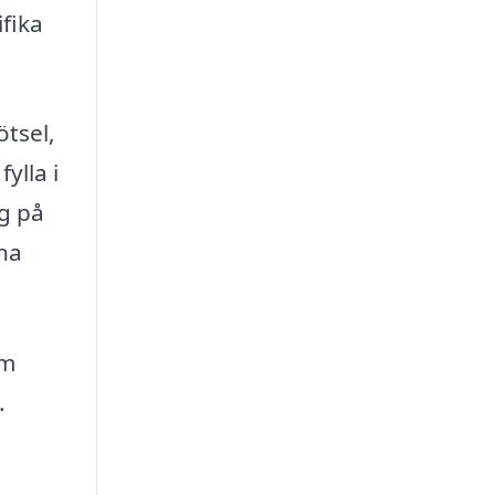
ifika
ötsel,
ylla i
ig på
ina
om
.