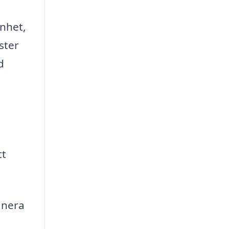
enhet,
ster
d
tt
anera