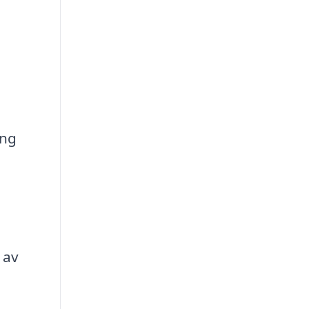
ing
 av