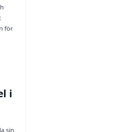
ch
t
n för
l i
la sin