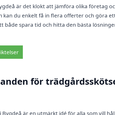
ygdeå är det klokt att jämföra olika företag o
an du enkelt få in flera offerter och göra et
tt både spara tid och hitta den bästa lösninge
iktelser
danden för trädgårdsskötse
i Bygdeå är en utmärkt idé för alla som vill hål