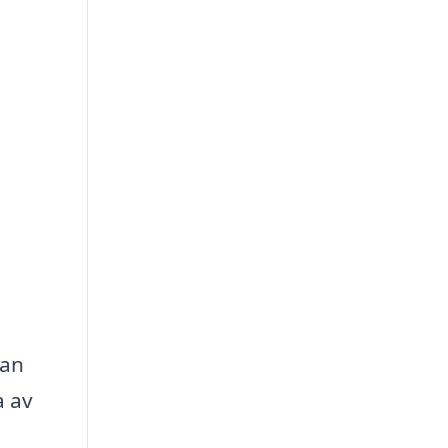
tan
a av