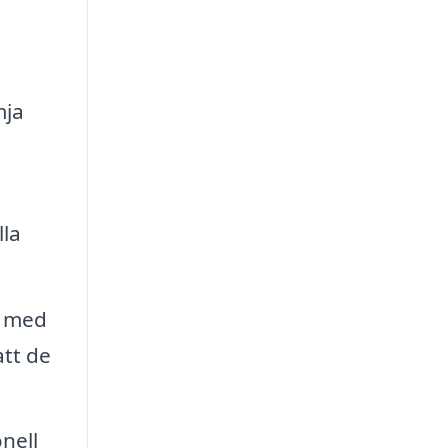
mja
lla
p med
att de
nell