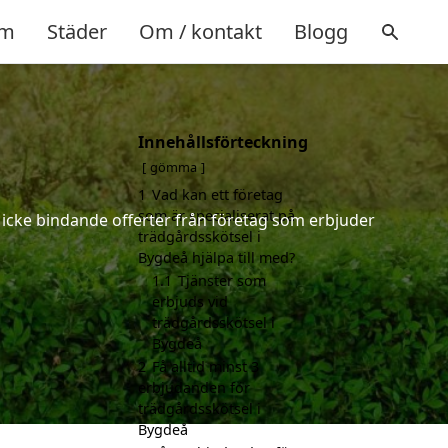
m
Städer
Om / kontakt
Blogg
Innehållsförteckning
å
gömma
1
Vad kan ett företag
som är specialiserat på
h icke bindande offerter från företag som erbjuder
trädgårdsskötsel i
Bygdeå hjälpa till med?
1.1
Tjänster som
erbjuds vid
trädgårdsskötsel i
Bygdeå
2
Få alltid minst 3
erbjudanden för
trädgårdsskötsel i
Bygdeå