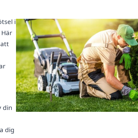
tsel i
! Här
 att
ar
v din
a dig