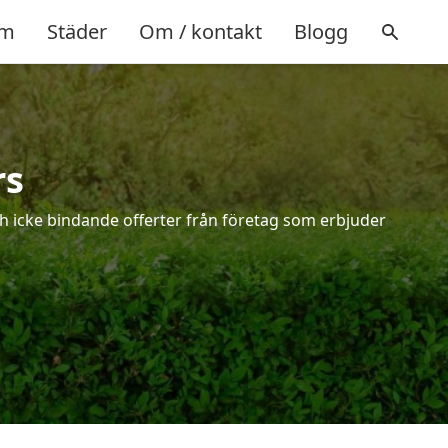
m
Städer
Om / kontakt
Blogg
rs
ch icke bindande offerter från företag som erbjuder