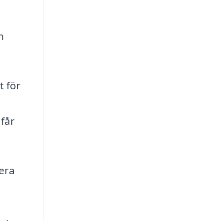
n
t för
 får
lera