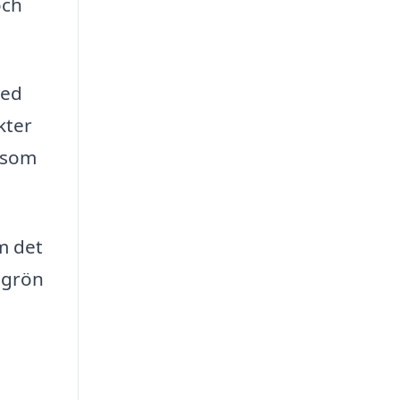
och
med
kter
g som
m det
 grön