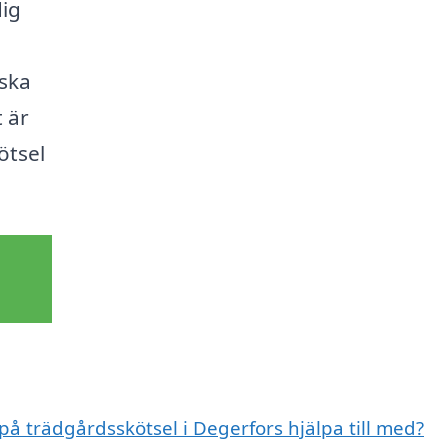
dig
rska
 är
ötsel
på trädgårdsskötsel i Degerfors hjälpa till med?