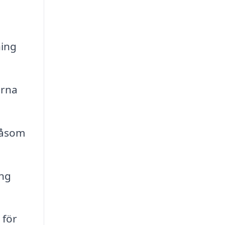
ning
erna
såsom
ing
 för