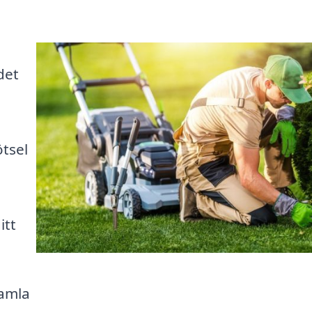
det
tsel
itt
samla