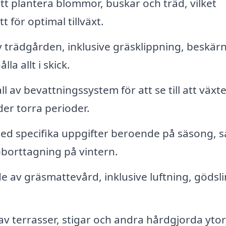
att plantera blommor, buskar och träd, vilket
t för optimal tillväxt.
 trädgården, inklusive gräsklippning, beskär
la allt i skick.
ll av bevattningssystem för att se till att växt
nder torra perioder.
med specifika uppgifter beroende på säsong, 
borttagning på vintern.
 av gräsmattevård, inklusive luftning, gödsl
v terrasser, stigar och andra hårdgjorda ytor