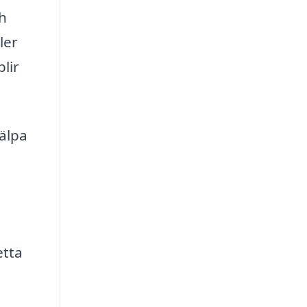
h
ler
lir
jälpa
etta