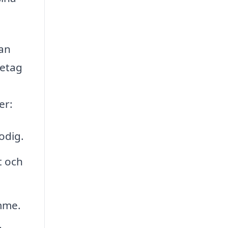
kan
retag
er:
odig.
t och
ymme.