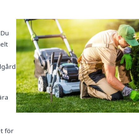
 Du
elt
ädgård
ära
a
t för