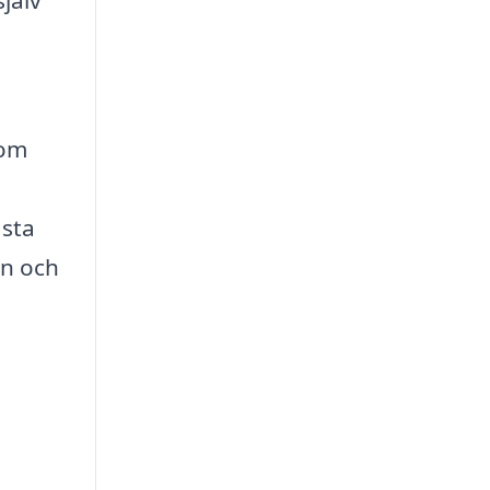
jälv
som
ästa
gn och