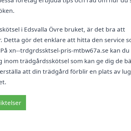
ssa företag erbjuda tips och råd om hur du s
öken.
kötsel i Edsvalla Övre bruket, är det bra att
r. Detta gör det enklare att hitta den service 
 På xn--trdgrdssktsel-pris-mtbw67a.se kan du
ag inom trädgårdsskötsel som kan ge dig de b
rställa att din trädgård förblir en plats av lu
et.
iktelser