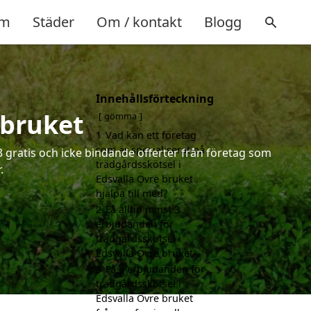
m
Städer
Om / kontakt
Blogg
Innehållsförteckning
 bruket
gömma
1
Vad kan ett företag
som är specialiserat på
3 gratis och icke bindande offerter från företag som
trädgårdsskötsel i
.
Edsvalla Övre bruket
hjälpa till med?
2
Få alltid minst 3
erbjudanden för
trädgårdsskötsel i
Edsvalla Övre bruket
3
Få 3 erbjudanden för
trädgårdsskötsel i
Edsvalla Övre bruket