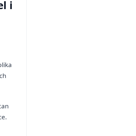
l i
olika
och
tan
ce.