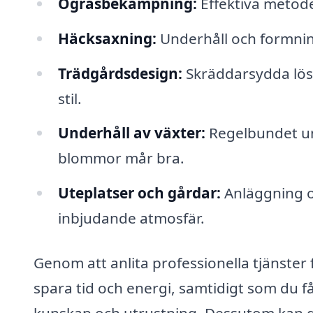
Ogräsbekämpning:
Effektiva metoder
Häcksaxning:
Underhåll och formning
Trädgårdsdesign:
Skräddarsydda lösn
stil.
Underhåll av växter:
Regelbundet und
blommor mår bra.
Uteplatser och gårdar:
Anläggning oc
inbjudande atmosfär.
Genom att anlita professionella tjänster
spara tid och energi, samtidigt som du få