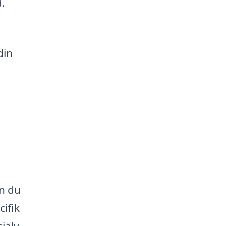
.
din
an du
cifik