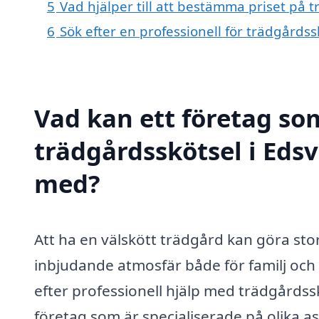
5
Vad hjälper till att bestämma priset på 
6
Sök efter en professionell för trädgårds
Vad kan ett företag som
trädgårdsskötsel i Edsv
med?
Att ha en välskött trädgård kan göra sto
inbjudande atmosfär både för familj och 
efter professionell hjälp med trädgårdsskö
företag som är specialiserade på olika a