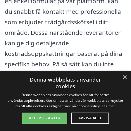
en enkel formulär på vår plattform, kan
du snabbt få kontakt med professionella
som erbjuder trädgårdsskötsel i ditt
område. Dessa närstående leverantörer
kan ge dig detaljerade
kostnadsuppskattningar baserat på dina
specifika behov. På så sätt kan du inte
bara spara tid, utan även säkerställa att
×
Denna webbplats använder
du får ett rättvist och konkurrenskraftigt
cookies
pris för de trädgårdstjänster du söker.
Denna webbplats använder cookies för att förbättra
användarupplevelsen. Genom att använda vår webbplats samtycker
du till alla cookies i enlighet med vår cookiepolicy.
Läs mer
Få 3 erbjudanden, gratis och utan
ACCEPTERA ALLA
AVVISA ALLT
förpliktelser