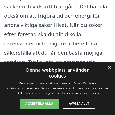
vacker och välskött trädgård. Det handlar
också om att frigöra tid och energi för
andra viktiga saker i livet. När du söker
efter företag ska du alltid kolla
recensioner och tidigare arbete för att
säkerställa att du får den bästa möjliga
servicen. Tveka inte att använda vår
×
Denna webbplats använder
plattform för att enkelt jämföra olika
cookies
offerter. Med hjälp av vår tjänst kan du
Denna webbplats använder cookies för att förbättra
snabbt och smidigt hitta pålitliga företag
användarupplevelsen. Genom att använda vår webbplats samtycker
du till alla cookies i enlighet med vår cookiepolicy.
Läs mer
för trädgårdsskötsel i Garphyttan, så att
ACCEPTERA ALLA
AVVISA ALLT
din drömträdgård kan bli verklighet.