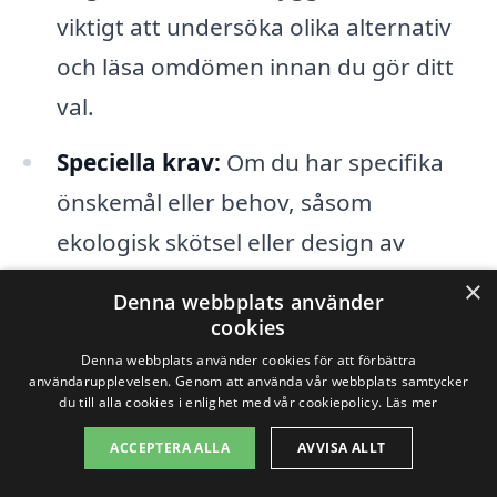
viktigt att undersöka olika alternativ
och läsa omdömen innan du gör ditt
val.
Speciella krav:
Om du har specifika
önskemål eller behov, såsom
ekologisk skötsel eller design av
landskap, kan detta också påverka
×
Denna webbplats använder
kostnaden för trädgårdsskötsel i
cookies
Grängesberg västra.
Denna webbplats använder cookies för att förbättra
användarupplevelsen. Genom att använda vår webbplats samtycker
du till alla cookies i enlighet med vår cookiepolicy.
Läs mer
Genom att noggrant överväga dessa
ACCEPTERA ALLA
AVVISA ALLT
faktorer och inhämtande av flera offerter,