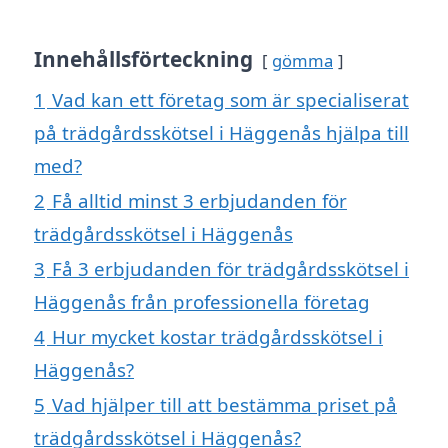
Innehållsförteckning
gömma
1
Vad kan ett företag som är specialiserat
på trädgårdsskötsel i Häggenås hjälpa till
med?
2
Få alltid minst 3 erbjudanden för
trädgårdsskötsel i Häggenås
3
Få 3 erbjudanden för trädgårdsskötsel i
Häggenås från professionella företag
4
Hur mycket kostar trädgårdsskötsel i
Häggenås?
5
Vad hjälper till att bestämma priset på
trädgårdsskötsel i Häggenås?