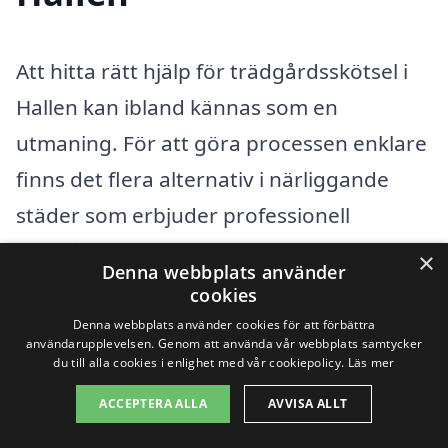
Att hitta rätt hjälp för trädgårdsskötsel i
Hallen kan ibland kännas som en
utmaning. För att göra processen enklare
finns det flera alternativ i närliggande
städer som erbjuder professionell
trädgårdsskötsel. Oavsett om du behöver
×
Denna webbplats använder
hjälp med gräsklippning, plantering,
cookies
beskärning eller allmän skötsel av din
Denna webbplats använder cookies för att förbättra
användarupplevelsen. Genom att använda vår webbplats samtycker
trädgård, kan du lita på att det finns
du till alla cookies i enlighet med vår cookiepolicy.
Läs mer
kompetenta företag redo att assistera
ACCEPTERA ALLA
AVVISA ALLT
dig.