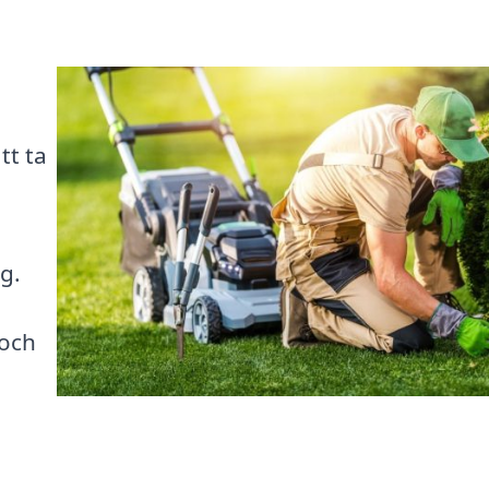
tt ta
g.
 och