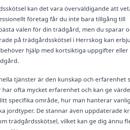
sskötsel kan det vara överväldigande att vet
sionellt företag får du inte bara tillgång till
bästa valen för din trädgård, men du sparar 
erade på trädgårdsskötsel i Herrskog kan erbj
behöver hjälp med kortsiktiga uppgifter eller
ädgård.
onella tjänster är den kunskap och erfarenhet
ar ofta mycket erfarenhet och kan ge värde
ditt specifika område, hur man hanterar vanli
ka jordtyper. De stannar även uppdaterade kr
 trädgårdsskötsel, vilket kan ge dig ännu fl