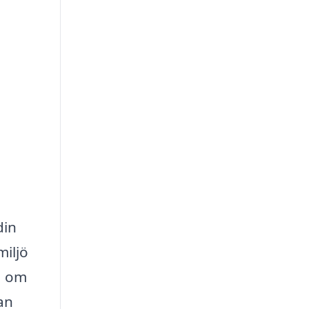
din
miljö
ra om
an