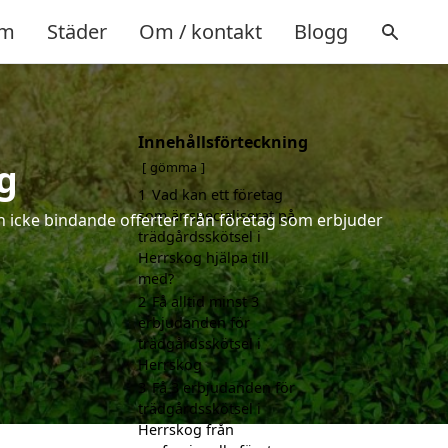
m
Städer
Om / kontakt
Blogg
Innehållsförteckning
g
gömma
1
Vad kan ett företag
som är specialiserat på
ch icke bindande offerter från företag som erbjuder
trädgårdsskötsel i
Herrskog hjälpa till
med?
2
Få alltid minst 3
erbjudanden för
trädgårdsskötsel i
Herrskog
3
Få 3 erbjudanden för
trädgårdsskötsel i
Herrskog från