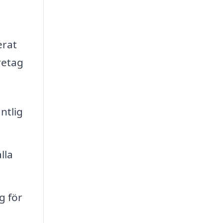
erat
retag
ntlig
lla
g för