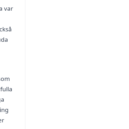
a var
också
uda
 som
fulla
ga
ing
er