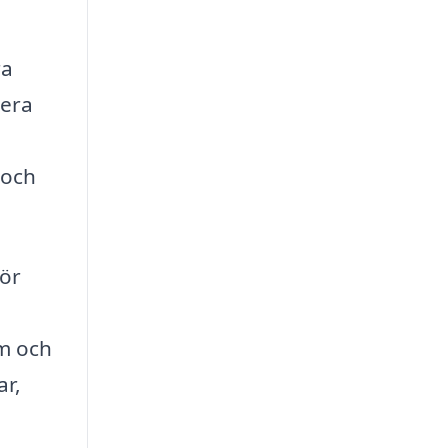
ra
lera
 och
för
om och
ar,