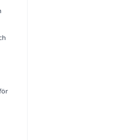
h
ch
för