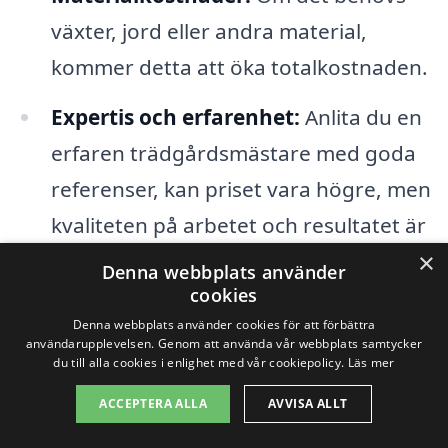
växter, jord eller andra material,
kommer detta att öka totalkostnaden.
Expertis och erfarenhet:
Anlita du en
erfaren trädgårdsmästare med goda
referenser, kan priset vara högre, men
kvaliteten på arbetet och resultatet är
×
ofta värt det.
Denna webbplats använder
cookies
För att säkerställa att du får det bästa
Denna webbplats använder cookies för att förbättra
användarupplevelsen. Genom att använda vår webbplats samtycker
möjliga priset på trädgårdsskötsel i Horla
du till alla cookies i enlighet med vår cookiepolicy.
Läs mer
är det en bra idé att jämföra flera olika
ACCEPTERA ALLA
AVVISA ALLT
erbjudanden från lokala företag. Genom