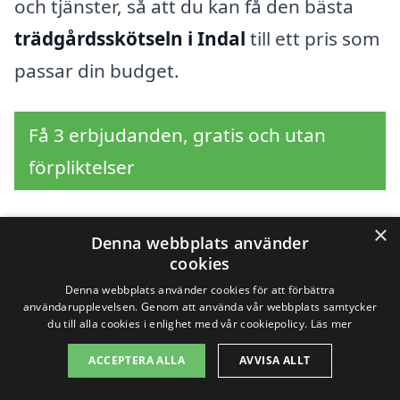
och tjänster, så att du kan få den bästa
trädgårdsskötseln i Indal
till ett pris som
passar din budget.
Få 3 erbjudanden, gratis och utan
förpliktelser
×
Denna webbplats använder
Sök efter en
cookies
Denna webbplats använder cookies för att förbättra
professionell för
användarupplevelsen. Genom att använda vår webbplats samtycker
du till alla cookies i enlighet med vår cookiepolicy.
Läs mer
trädgårdsskötsel i
ACCEPTERA ALLA
AVVISA ALLT
andra städer nära Indal