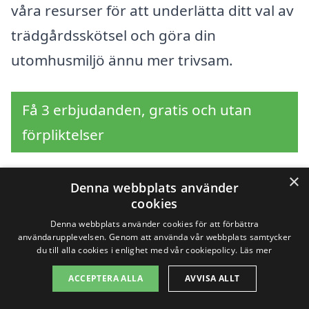
våra resurser för att underlätta ditt val av
trädgårdsskötsel och göra din
utomhusmiljö ännu mer trivsam.
Få 3 erbjudanden, gratis och utan
förpliktelser
×
Denna webbplats använder
cookies
Sök efter en
Denna webbplats använder cookies för att förbättra
professionell för
användarupplevelsen. Genom att använda vår webbplats samtycker
du till alla cookies i enlighet med vår cookiepolicy.
Läs mer
trädgårdsskötsel i
ACCEPTERA ALLA
AVVISA ALLT
andra städer nära