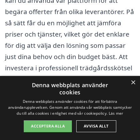
kan du använda vår plattform för att
begära offerter från olika leverantörer. På
så sätt får du en möjlighet att jämföra
priser och tjänster, vilket gör det enklare
för dig att välja den lösning som passar
just dina behov och din budget bäst. Att
investera i professionell trädgårdsskötsel
i Järvsö kan ge dig en vacker och välskött
×
Denna webbplats använder
utomhusmiljö, och det är alltid värt att
cookies
jämföra alternativ innan du bestämmer
Denna webbplats använder cookies för att förbättra
användarupplevelsen. Genom att använda vår webbplats samtycker
dig.
du till alla cookies i enlighet med vår cookiepolicy.
Läs mer
ACCEPTERA ALLA
AVVISA ALLT
Få 3 erbjudanden, gratis och utan