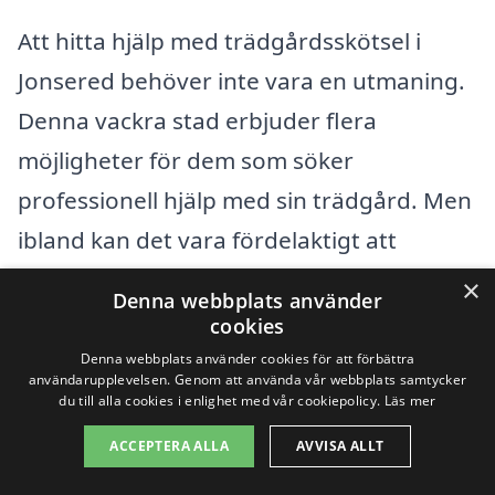
Att hitta hjälp med trädgårdsskötsel i
Jonsered behöver inte vara en utmaning.
Denna vackra stad erbjuder flera
möjligheter för dem som söker
professionell hjälp med sin trädgård. Men
ibland kan det vara fördelaktigt att
utforska alternativ i närliggande städer
×
Denna webbplats använder
för att hitta rätt expertis och bästa pris.
cookies
Här är några andra städer i närheten av
Denna webbplats använder cookies för att förbättra
användarupplevelsen. Genom att använda vår webbplats samtycker
Jonsered där du kan få hjälp med
du till alla cookies i enlighet med vår cookiepolicy.
Läs mer
trädgårdsskötsel:
ACCEPTERA ALLA
AVVISA ALLT