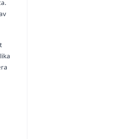
ta.
 av
t
lika
era