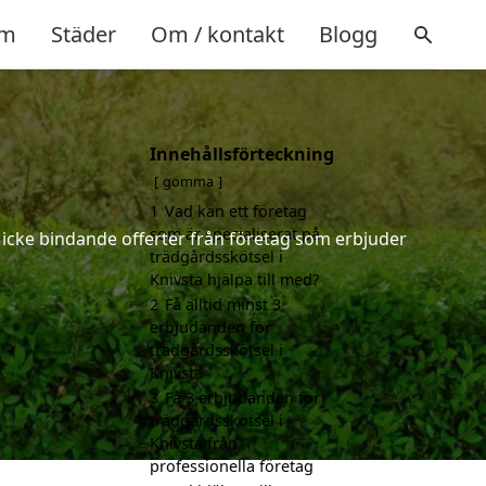
m
Städer
Om / kontakt
Blogg
Innehållsförteckning
a
gömma
1
Vad kan ett företag
som är specialiserat på
h icke bindande offerter från företag som erbjuder
trädgårdsskötsel i
Knivsta hjälpa till med?
2
Få alltid minst 3
erbjudanden för
trädgårdsskötsel i
Knivsta
3
Få 3 erbjudanden för
trädgårdsskötsel i
Knivsta från
professionella företag