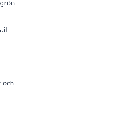
 grön
til
r och