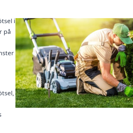
tsel i
r på
nster
ötsel,
s