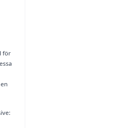
d för
dessa
 en
ive: