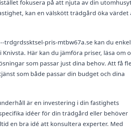
istället fokusera på att njuta av din utomhusy
astighet, kan en välskött trädgård öka värdet
-trdgrdssktsel-pris-mtbw67a.se kan du enkel
i Knivsta. Här kan du jämföra priser, läsa om o
ösningar som passar just dina behov. Att få fl
 tjänst som både passar din budget och dina
nderhåll är en investering i din fastighets
ecifika idéer för din trädgård eller behöver
lltid en bra idé att konsultera experter. Med