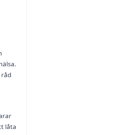
m
hälsa.
g råd
arar
t låta