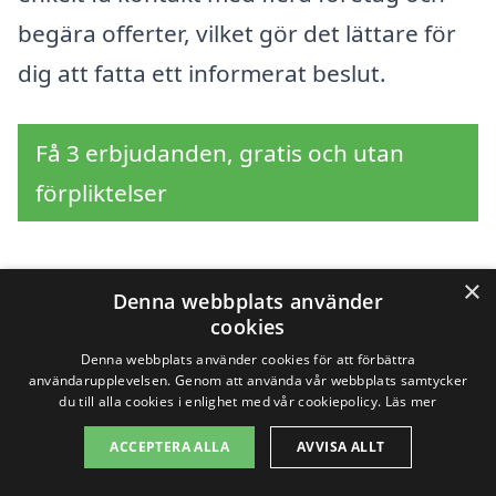
begära offerter, vilket gör det lättare för
dig att fatta ett informerat beslut.
Få 3 erbjudanden, gratis och utan
förpliktelser
×
Denna webbplats använder
Sök efter en
cookies
professionell för
Denna webbplats använder cookies för att förbättra
användarupplevelsen. Genom att använda vår webbplats samtycker
du till alla cookies i enlighet med vår cookiepolicy.
Läs mer
trädgårdsskötsel i
ACCEPTERA ALLA
AVVISA ALLT
andra städer nära