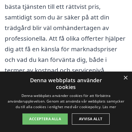
bästa tjänsten till ett rättvist pris,
samtidigt som du är säker på att din
trädgård blir väl omhändertagen av
professionella. Att få olika offerter hjälper
dig att få en känsla för marknadspriser
och vad du kan förvänta dig, både i
termer av kostnad och servicenivå.
×
Denna webbplats använder
cookies
Få 3 erbjudanden, gratis och utan
Denna webbplats använder cookies för att förbättra
förpliktelser
användarupplevelsen. Genom att använda vår webbplats samtycker
du till alla cookies i enlighet med vår cookiepolicy.
Läs mer
ACCEPTERA ALLA
AVVISA ALLT