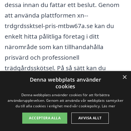
dessa innan du fattar ett beslut. Genom
att använda plattformen xn--
trdgrdssktsel-pris-mtbw67a.se kan du
enkelt hitta pålitliga företag i ditt
närområde som kan tillhandahålla
prisvärd och professionell
trädgårdsskötsel. På så sätt kan du
×
säkerställa att du får ett
Denna webbplats använder
cookies
konkurrenskraftigt pris samtidigt som du
Denna webbplats använder cookies för att förbättra
får högkvalitativa tjänster som passar just
användarupplevelsen. Genom att använda vår webbplats samtycker
du till alla cookies i enlighet med vår cookiepolicy.
Läs mer
dina behov och din trädgård.
ACCEPTERA ALLA
AVVISA ALLT
Få 3 erbjudanden, gratis och utan