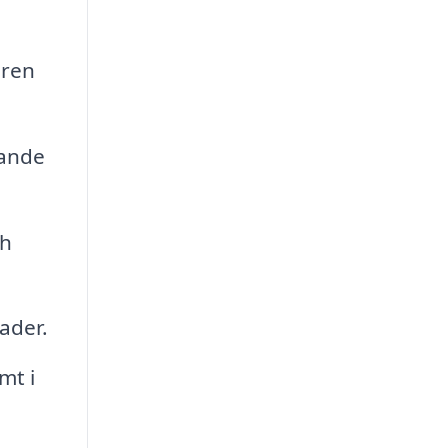
 ren
lande
ch
ader.
mt i