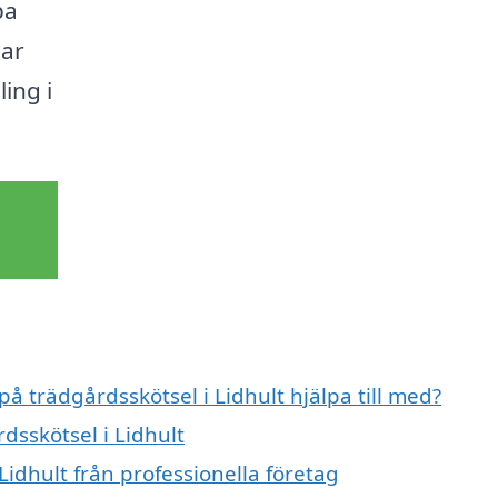
pa
mar
ing i
på trädgårdsskötsel i Lidhult hjälpa till med?
dsskötsel i Lidhult
Lidhult från professionella företag