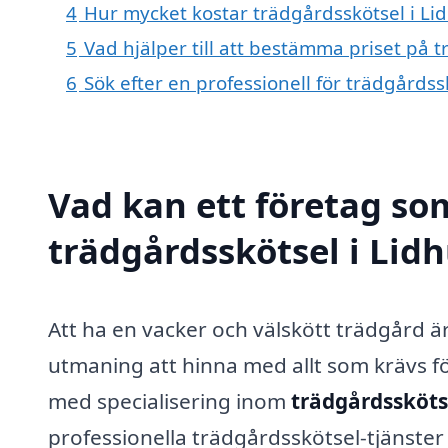
4
Hur mycket kostar trädgårdsskötsel i Lid
5
Vad hjälper till att bestämma priset på t
6
Sök efter en professionell för trädgårdss
Vad kan ett företag som
trädgårdsskötsel i Lidh
Att ha en vacker och välskött trädgård
utmaning att hinna med allt som krävs fö
med specialisering inom
trädgårdsskötse
professionella trädgårdsskötsel-tjänster