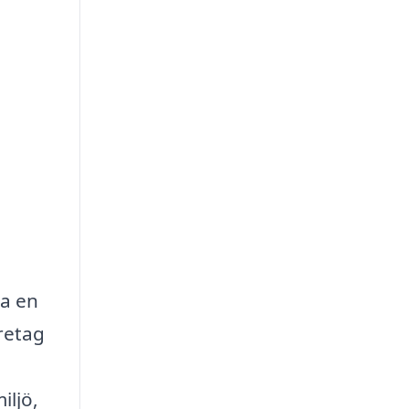
ra en
retag
iljö,