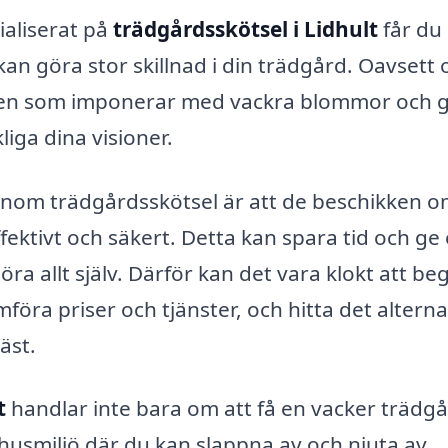
ialiserat på
trädgårdsskötsel i Lidhult
får du
kan göra stor skillnad i din trädgård. Oavsett
ler en som imponerar med vackra blommor och 
kliga dina visioner.
 inom trädgårdsskötsel är att de beschikken o
ffektivt och säkert. Detta kan spara tid och ge 
ra allt själv. Därför kan det vara klokt att be
ämföra priser och tjänster, och hitta det alterna
äst.
t
handlar inte bara om att få en vacker trädgå
usmiljö där du kan slappna av och njuta av