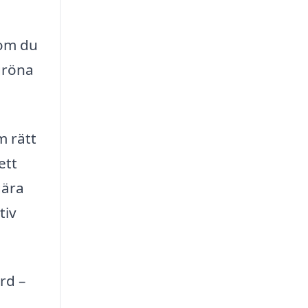
 om du
gröna
m rätt
ett
gära
tiv
rd –