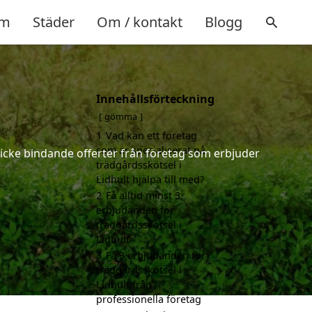
m
Städer
Om / kontakt
Blogg
Innehållsförteckning
gömma
1
Vad kan ett företag
som är specialiserat på
h icke bindande offerter från företag som erbjuder
trädgårdsskötsel i
Lidhult hjälpa till med?
2
Få alltid minst 3
erbjudanden för
trädgårdsskötsel i
Lidhult
3
Få 3 erbjudanden för
trädgårdsskötsel i
Lidhult från
professionella företag