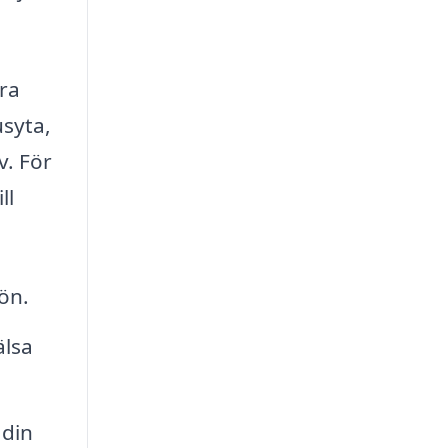
tra
usyta,
v. För
ll
ön.
älsa
 din