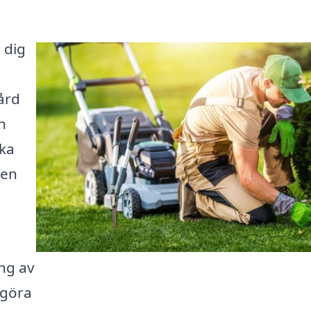
 dig
gård
n
ika
den
ng av
 göra