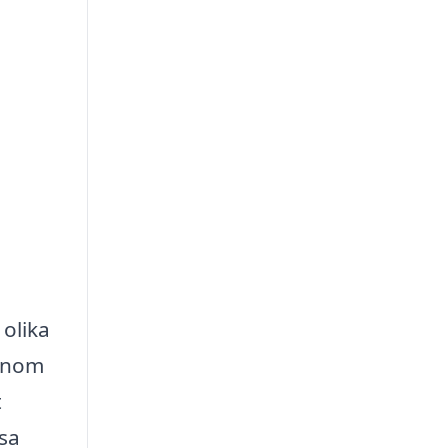
 olika
Genom
t
ssa