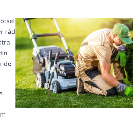
ötsel
r råd
stra.
din
ande
ta
om