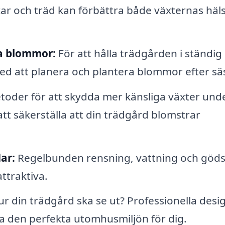
ar och träd kan förbättra både växternas häl
ga blommor:
För att hålla trädgården i ständig
 med att planera och plantera blommor efter s
toder för att skydda mer känsliga växter und
tt säkerställa att din trädgård blomstrar
ar:
Regelbunden rensning, vattning och göds
ttraktiva.
r din trädgård ska se ut? Professionella desi
apa den perfekta utomhusmiljön för dig.