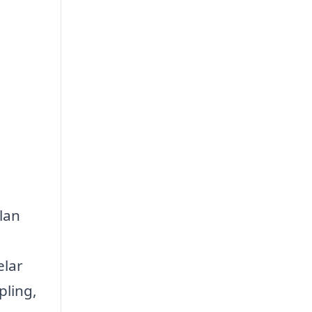
lan
elar
pling,