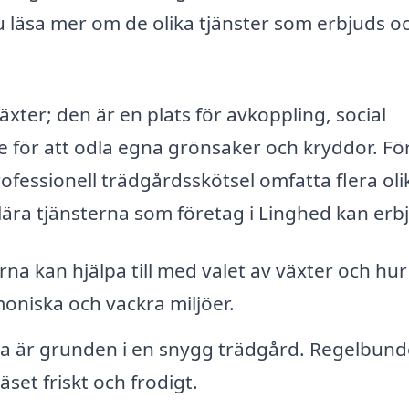
u läsa mer om de olika tjänster som erbjuds o
xter; den är en plats för avkoppling, social
e för att odla egna grönsaker och kryddor. För
fessionell trädgårdsskötsel omfatta flera oli
ra tjänsterna som företag i Linghed kan erb
na kan hjälpa till med valet av växter och hur
oniska och vackra miljöer.
ta är grunden i en snygg trädgård. Regelbun
äset friskt och frodigt.