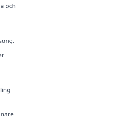
sa och
äsong.
er
ling
gnare