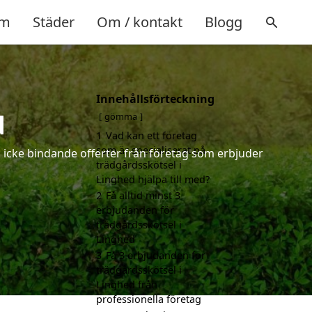
m
Städer
Om / kontakt
Blogg
Innehållsförteckning
d
gömma
1
Vad kan ett företag
som är specialiserat på
h icke bindande offerter från företag som erbjuder
trädgårdsskötsel i
Linghed hjälpa till med?
2
Få alltid minst 3
erbjudanden för
trädgårdsskötsel i
Linghed
3
Få 3 erbjudanden för
trädgårdsskötsel i
Linghed från
professionella företag