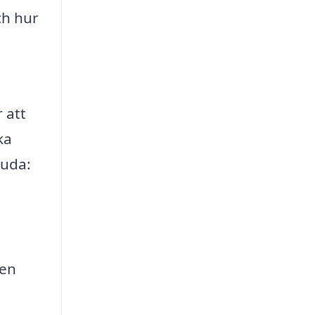
ch hur
 att
ka
juda:
den