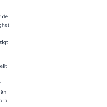
v de
ighet
tigt
ellt
r
rån
föra