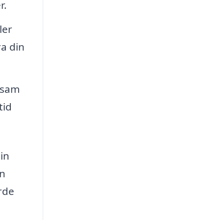
r.
ler
ra din
osam
tid
din
en
rde