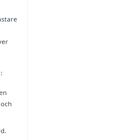
ästare
ver
:
 en
 och
d.