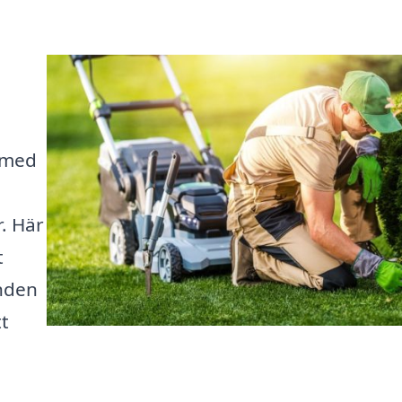
i
 med
r. Här
t
anden
tt