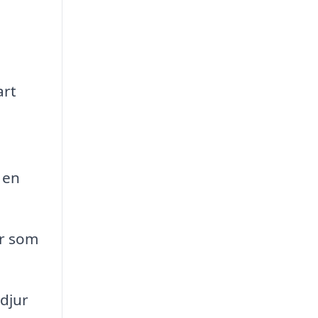
art
 en
er som
djur