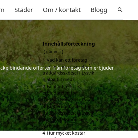
m
Städer
Om / kontakt
Blogg
Innehållsförteckning
gömma
1
Vad kan ett företag
som är specialiserat på
h icke bindande offerter från företag som erbjuder
trädgårdsskötsel i Lysvik
hjälpa till med?
2
Få alltid minst 3
erbjudanden för
trädgårdsskötsel i Lysvik
3
Få 3 erbjudanden för
trädgårdsskötsel i Lysvik
från professionella
företag
4
Hur mycket kostar