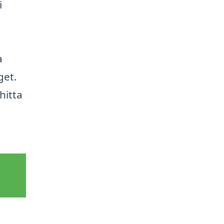
i
a
get.
hitta