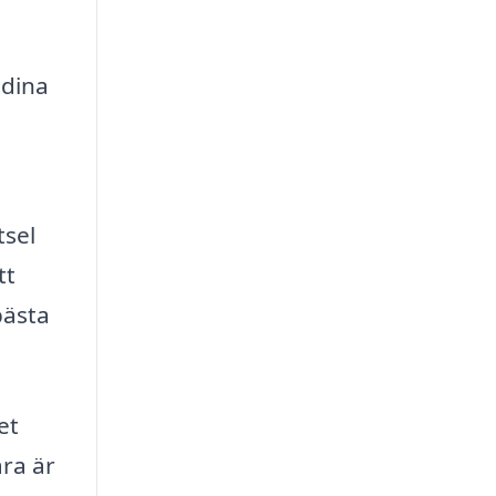
 dina
tsel
tt
bästa
et
ara är