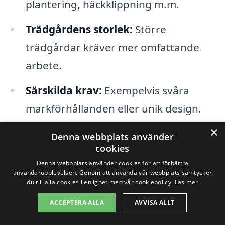
plantering, häckklippning m.m.
Trädgårdens storlek:
Större
trädgårdar kräver mer omfattande
arbete.
Särskilda krav:
Exempelvis svåra
markförhållanden eller unik design.
×
Årstid:
Olika säsonger innebär olika
Denna webbplats använder
cookies
arbetsinsatser och därmed kostnader.
Denna webbplats använder cookies för att förbättra
användarupplevelsen. Genom att använda vår webbplats samtycker
För att få en bättre uppfattning om
du till alla cookies i enlighet med vår cookiepolicy.
Läs mer
kostnaderna för
trädgårdsskötsel i
ACCEPTERA ALLA
AVVISA ALLT
Marmaverken
är det också klokt att