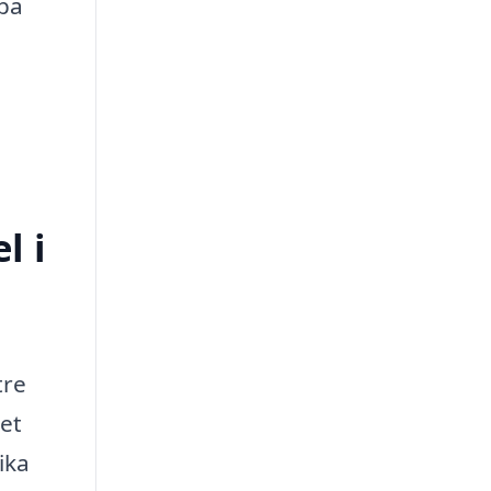
lpa
l i
tre
et
ika