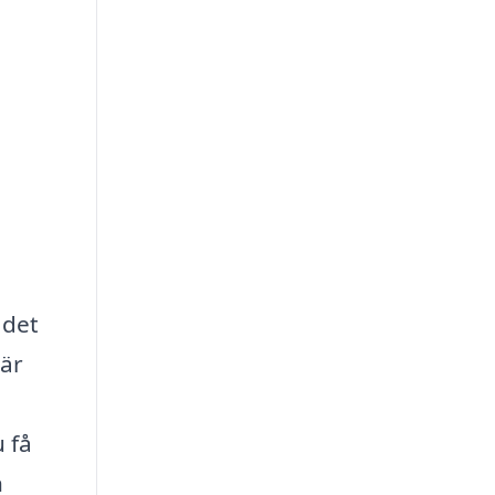
 det
 är
 få
h