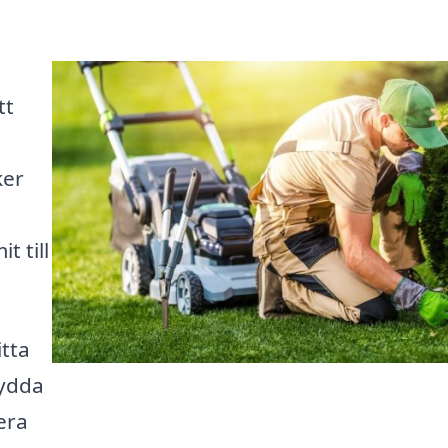
tt
ker
t till
itta
sydda
era