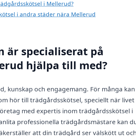
trädgårdsskötsel i Mellerud?
skötsel i andra städer nära Mellerud
 är specialiserat på
erud hjälpa till med?
er tid, kunskap och engagemang. För många kan
m hör till trädgårdsskötsel, speciellt när livet
 företag med expertis inom trädgårdsskötsel i
anlita professionella trädgårdsmästare kan du
kerställer att din trädgård ser välskött ut oc