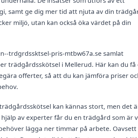
t underhålla. De insatser som utförs av ett
i, samt ge dig mer tid att njuta av din trädgå
cker miljö, utan kan också öka värdet på din
 xn--trdgrdssktsel-pris-mtbw67a.se samlat
er trädgårdsskötsel i Mellerud. Här kan du få
egära offerter, så att du kan jämföra priser o
 behov.
ör trädgårdsskötsel kan kännas stort, men det ä
 hjälp av experter får du en trädgård som är 
 behöver lägga ner timmar på arbete. Oavset