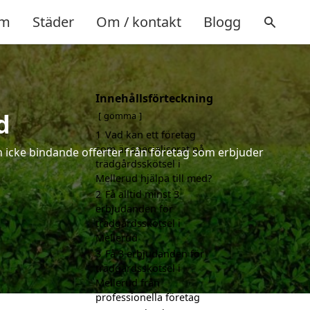
m
Städer
Om / kontakt
Blogg
Innehållsförteckning
d
gömma
1
Vad kan ett företag
som är specialiserat på
ch icke bindande offerter från företag som erbjuder
trädgårdsskötsel i
Mellerud hjälpa till med?
2
Få alltid minst 3
erbjudanden för
trädgårdsskötsel i
Mellerud
3
Få 3 erbjudanden för
trädgårdsskötsel i
Mellerud från
professionella företag