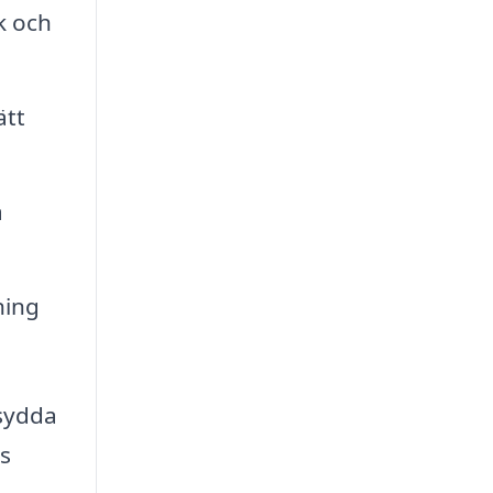
k och
ätt
a
ning
sydda
s