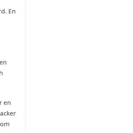
rd. En
 en
ch
r en
vacker
t om