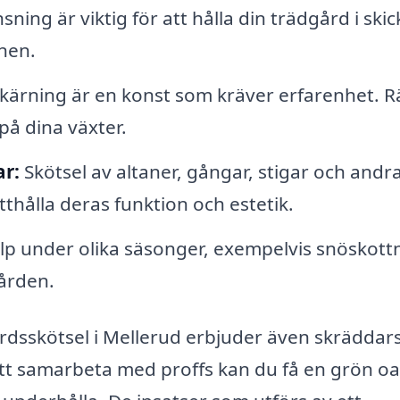
ning är viktig för att hålla din trädgård i skic
nen.
ärning är en konst som kräver erfarenhet. R
på dina växter.
r:
Skötsel av altaner, gångar, stigar och andr
thålla deras funktion och estetik.
lp under olika säsonger, exempelvis snöskott
gården.
dsskötsel i Mellerud erbjuder även skräddar
att samarbeta med proffs kan du få en grön oa