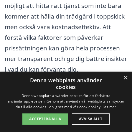
möjligt att hitta rätt tjänst som inte bara
kommer att hålla din trädgård i toppskick
men också vara kostnadseffektiv. Att
förstå vilka faktorer som påverkar
prissättningen kan göra hela processen
mer transparent och ge dig bättre insikter
i vad du kan förvänta dig.
×
Denna webbplats använder
cookies
Få 3 erbjudanden, gratis och utan
Denna webbplats använder cookies för att förbättra
förpliktelser
användarupplevelsen. Genom att använda vår webbplats samtycker
du till alla cookies i enlighet med vår cookiepolicy.
Läs mer
ACCEPTERA ALLA
AVVISA ALLT