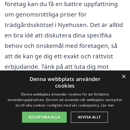
företag kan du få en bättre uppfattning
om genomsnittliga priser för
trädgårdsskötsel i Nyehusen. Det är alltid
en bra idé att diskutera dina specifika
behov och önskemål med företagen, så
att de kan ge dig ett exakt och rättvist
erbjudande. Tänk på att luta dig mot
×
yrkeskunniga och seriösa aktörer när du
Denna webbplats använder
cookies
väljer företag, vilket kan säkerställa att du
Denna webbplats använder cookies för att förbättra
får kvalitet och god service till ett rimligt
användarupplevelsen. Genom att använda vår webbplats samtycker
du till alla cookies i enlighet med vår cookiepolicy.
Läs mer
pris.
ACCEPTERA ALLA
AVVISA ALLT
Slutligen, när du letar efter