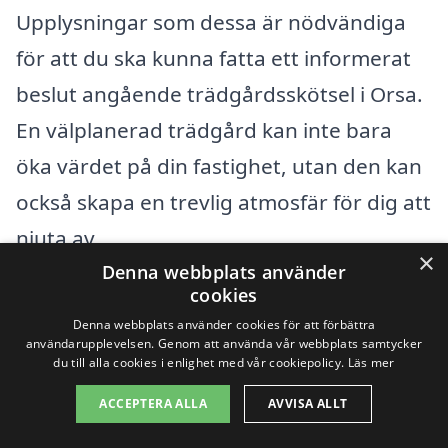
Upplysningar som dessa är nödvändiga
för att du ska kunna fatta ett informerat
beslut angående trädgårdsskötsel i Orsa.
En välplanerad trädgård kan inte bara
öka värdet på din fastighet, utan den kan
också skapa en trevlig atmosfär för dig att
njuta av.
×
Denna webbplats använder
cookies
Få 3 erbjudanden, gratis och utan
Denna webbplats använder cookies för att förbättra
förpliktelser
användarupplevelsen. Genom att använda vår webbplats samtycker
du till alla cookies i enlighet med vår cookiepolicy.
Läs mer
ACCEPTERA ALLA
AVVISA ALLT