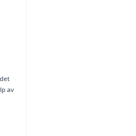
 det
lp av