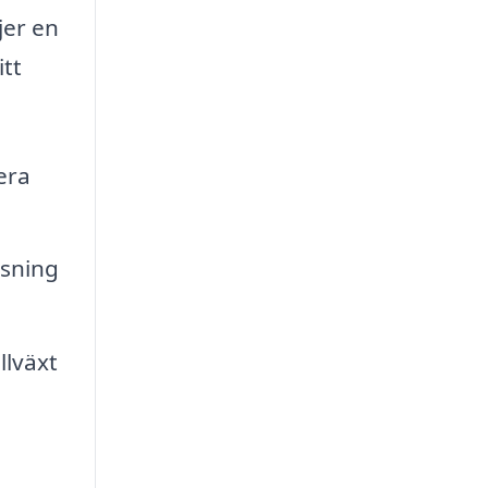
jer en
itt
era
nsning
llväxt