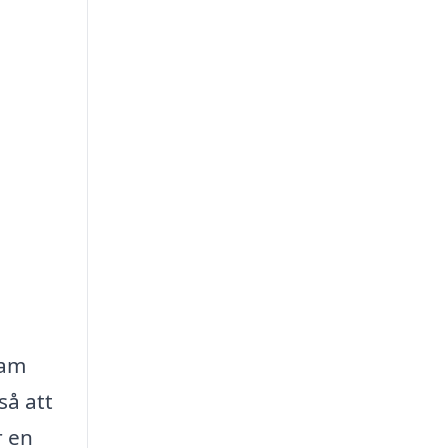
sam
så att
r en