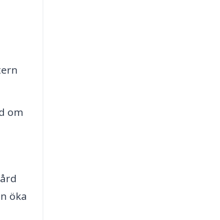
tern
nd om
gård
en öka