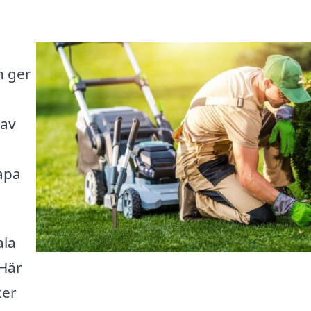
n ger
 av
kapa
ala
 Här
ter