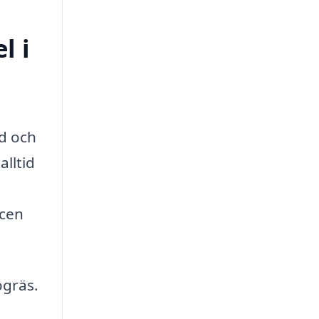
l i
id och
alltid
icen
ogräs.