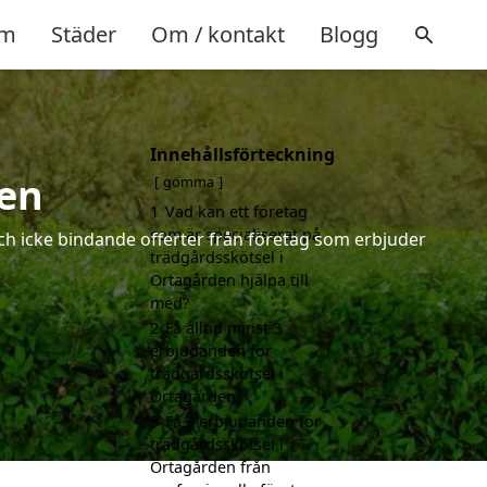
m
Städer
Om / kontakt
Blogg
Innehållsförteckning
den
gömma
1
Vad kan ett företag
som är specialiserat på
och icke bindande offerter från företag som erbjuder
trädgårdsskötsel i
Örtagården hjälpa till
med?
2
Få alltid minst 3
erbjudanden för
trädgårdsskötsel i
Örtagården
3
Få 3 erbjudanden för
trädgårdsskötsel i
Örtagården från