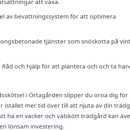
utsättningar att växa.
sel av bevattningssystem för att optimera
ongsbetonade tjänster som snöskotta på vin
:
Råd och hjälp för att plantera och och ta ha
dsskötsel i Örtagården slipper du oroa dig för
istället mer tid över till att njuta av din träd
 Att ha en vacker och välskött trädgård kan äv
l en lönsam investering.