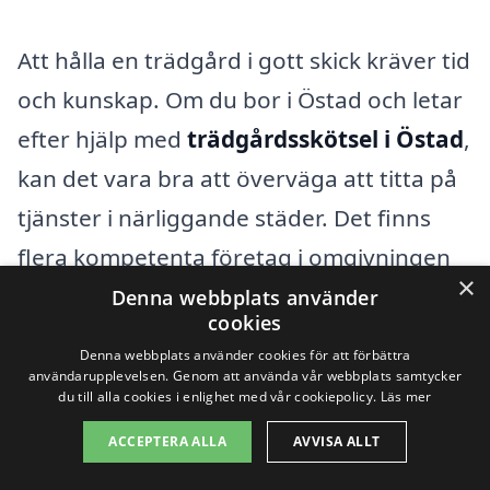
Att hålla en trädgård i gott skick kräver tid
och kunskap. Om du bor i Östad och letar
efter hjälp med
trädgårdsskötsel i Östad
,
kan det vara bra att överväga att titta på
tjänster i närliggande städer. Det finns
flera kompetenta företag i omgivningen
×
som erbjuder professionella
Denna webbplats använder
cookies
trädgårdstjänster och kan hjälpa dig att
Denna webbplats använder cookies för att förbättra
förvandla din utomhusmiljö till en vacker
användarupplevelsen. Genom att använda vår webbplats samtycker
du till alla cookies i enlighet med vår cookiepolicy.
Läs mer
och välskött plats.
ACCEPTERA ALLA
AVVISA ALLT
Några av de städer som ligger nära