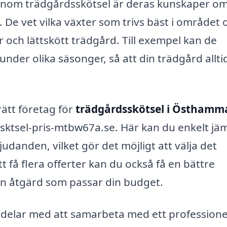
 inom trädgårdsskötsel är deras kunskaper o
 De vet vilka växter som trivs bäst i området 
och lättskött trädgård. Till exempel kan de
r olika säsonger, så att din trädgård alltid
 rätt företag för
trädgårdsskötsel i Östhamm
sktsel-pris-mtbw67a.se. Här kan du enkelt jä
judanden, vilket gör det möjligt att välja det
 få flera offerter kan du också få en bättre
den åtgärd som passar din budget.
delar med att samarbeta med ett professionel