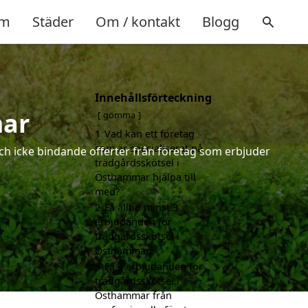
m
Städer
Om / kontakt
Blogg
Innehållsförteckning
mar
gömma
1
Vad kan ett företag
som är specialiserat på
och icke bindande offerter från företag som erbjuder
trädgårdsskötsel i
Östhammar hjälpa till
med?
2
Få alltid minst 3
erbjudanden för
trädgårdsskötsel i
Östhammar
3
Få 3 erbjudanden för
trädgårdsskötsel i
Östhammar från