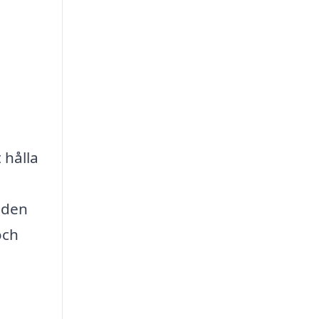
 hålla
a
 den
och