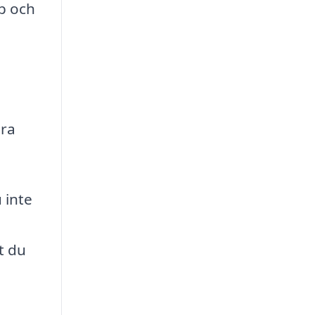
p och
era
 inte
t du