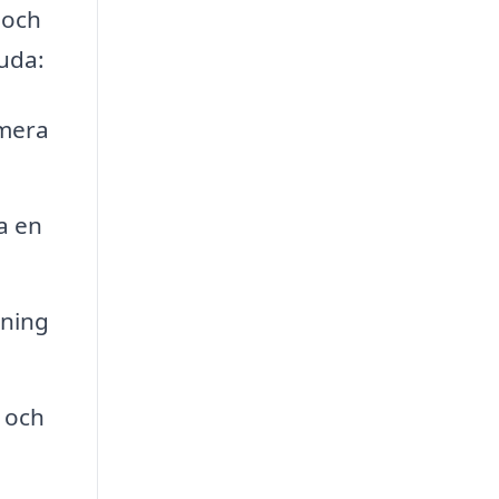
 och
uda:
imera
a en
rning
a och