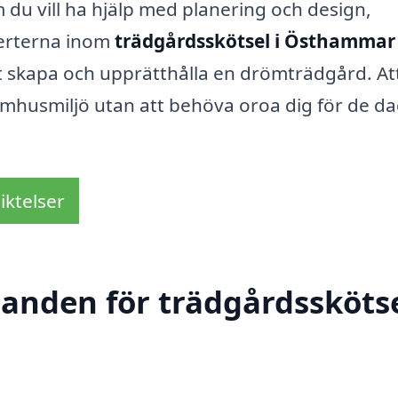
 du vill ha hjälp med planering och design,
perterna inom
trädgårdsskötsel i Östhammar
t skapa och upprätthålla en drömträdgård. At
tomhusmiljö utan att behöva oroa dig för de da
iktelser
danden för trädgårdsskötse