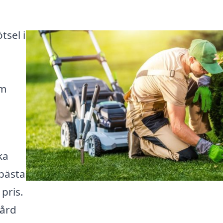
tsel i
om
ka
 bästa
 pris.
gård