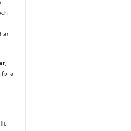
m
och
 är
ar
,
mföra
lt