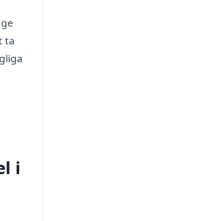
ge
t ta
gliga
l i