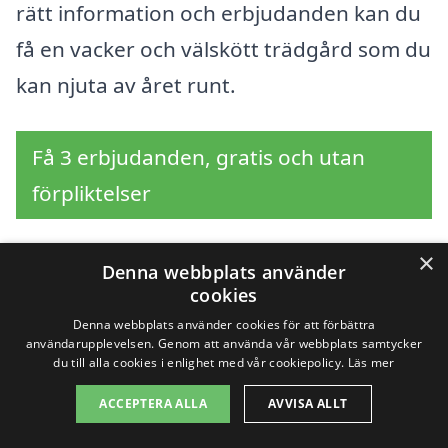
rätt information och erbjudanden kan du
få en vacker och välskött trädgård som du
kan njuta av året runt.
Få 3 erbjudanden, gratis och utan
förpliktelser
×
Denna webbplats använder
Sök efter en
cookies
Denna webbplats använder cookies för att förbättra
professionell för
användarupplevelsen. Genom att använda vår webbplats samtycker
du till alla cookies i enlighet med vår cookiepolicy.
Läs mer
trädgårdsskötsel i
ACCEPTERA ALLA
AVVISA ALLT
andra städer nära