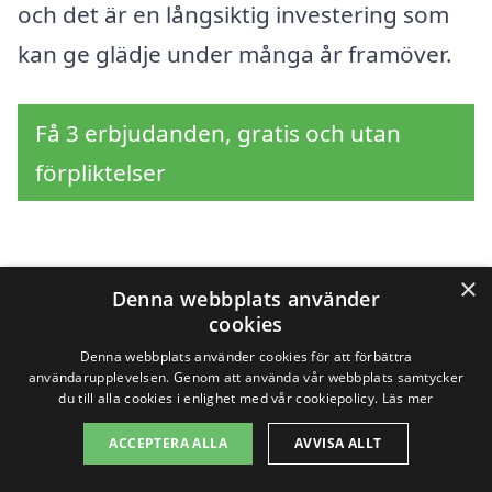
och det är en långsiktig investering som
kan ge glädje under många år framöver.
Få 3 erbjudanden, gratis och utan
förpliktelser
Sök efter en
×
Denna webbplats använder
cookies
professionell för
Denna webbplats använder cookies för att förbättra
användarupplevelsen. Genom att använda vår webbplats samtycker
trädgårdsskötsel i
du till alla cookies i enlighet med vår cookiepolicy.
Läs mer
andra städer nära
ACCEPTERA ALLA
AVVISA ALLT