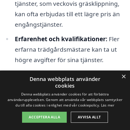
tjänster, som veckovis gräsklippning,
kan ofta erbjudas till ett lägre pris än
engångstjänster.
Erfarenhet och kvalifikationer:
Fler
erfarna trädgårdsmästare kan ta ut
högre avgifter för sina tjänster.
×
Även säsongen kan spela en roll i
Denna webbplats använder
cookies
prissättningen av trädgårdsskötsel i
Denna webbplats använder cookies för att förbättra
Resarö. Under våren och sommaren, när
användarupplevelsen. Genom att använda vår webbplats samtycker
du till alla cookies i enlighet med vår cookiepolicy.
Läs mer
efterfrågan på trädgårdstjänster är som
ACCEPTERA ALLA
AVVISA ALLT
högst, kan priserna vara något högre än