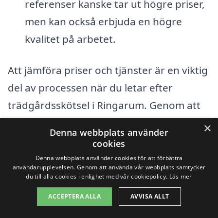
referenser kanske tar ut högre priser,
men kan också erbjuda en högre
kvalitet på arbetet.
Att jämföra priser och tjänster är en viktig
del av processen när du letar efter
trädgårdsskötsel i Ringarum. Genom att
använda plattformar som xn--
×
Denna webbplats använder
trdgrdssktsel-pris-mtbw67a.se kan du
cookies
enkelt begära offerter från olika företag
Denna webbplats använder cookies för att förbättra
användarupplevelsen. Genom att använda vår webbplats samtycker
och utvärdera deras erbjudanden. Detta
du till alla cookies i enlighet med vår cookiepolicy.
Läs mer
ger dig möjlighet att inte bara se på
ACCEPTERA ALLA
AVVISA ALLT
kostnaden, utan också på den kvalitet och