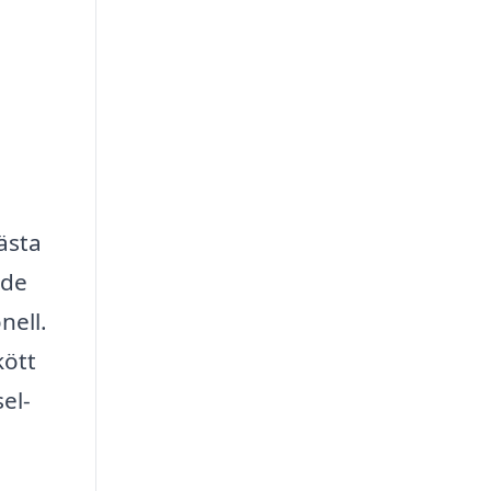
ästa
ade
nell.
kött
el-