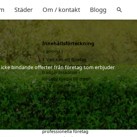
m
Städer
Om / kontakt
Blogg
Innehållsförteckning
y
gömma
1
Vad kan ett företag
som är specialiserat på
h icke bindande offerter från företag som erbjuder
trädgårdsskötsel i
Rödeby hjälpa till med?
2
Få alltid minst 3
erbjudanden för
trädgårdsskötsel i
Rödeby
3
Få 3 erbjudanden för
trädgårdsskötsel i
Rödeby från
professionella företag