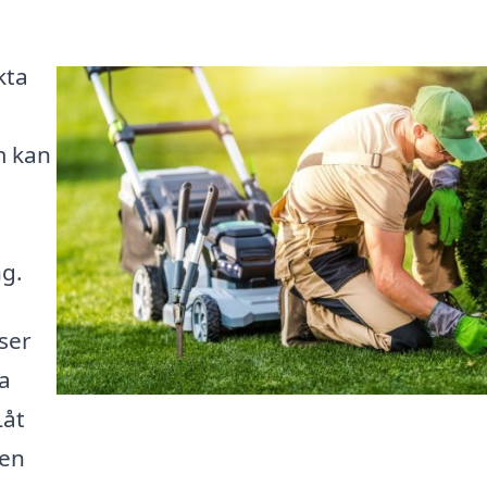
kta
m kan
ng.
ser
a
Låt
gen