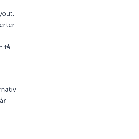
yout.
erter
n få
rnativ
får