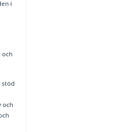
en i
r och
t stöd
v och
och