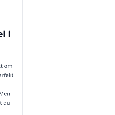
l i
tt om
erfekt
 Men
tt du