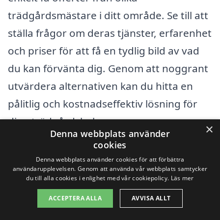
trädgårdsmästare i ditt område. Se till att
ställa frågor om deras tjänster, erfarenhet
och priser för att få en tydlig bild av vad
du kan förvänta dig. Genom att noggrant
utvärdera alternativen kan du hitta en
pålitlig och kostnadseffektiv lösning för
dina trädgårdsbehov.
×
Denna webbplats använder
cookies
Få 3 erbjudanden, gratis och utan
Denna webbplats använder cookies för att förbättra
användarupplevelsen. Genom att använda vår webbplats samtycker
förpliktelser
du till alla cookies i enlighet med vår cookiepolicy.
Läs mer
ACCEPTERA ALLA
AVVISA ALLT