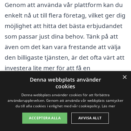
Genom att använda vår plattform kan du
enkelt nå ut till flera företag, vilket ger dig
möjlighet att hitta det bästa erbjudandet
som passar just dina behov. Tänk på att
även om det kan vara frestande att välja
den billigaste tjänsten, är det ofta värt att
investera lite mer för att få en
×
kvalitetstjänst som håller över tid.
Denna webbplats använder
cookies
Denna webbplats använder cookies för att förbättra
När du tar emot offerter, se till att fråga
användarupplevelsen. Genom att använda vår webbplats samtycker
om vad som ingår i priset och om det
du till alla cookies i enlighet med vår cookiepolicy.
Läs mer
finns möjlighet till rabatter för långsiktiga
ACCEPTERA ALLA
AVVISA ALLT
avtal. Genom att göra din research och