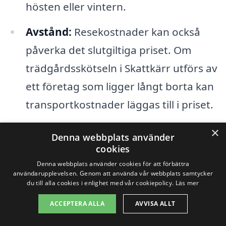
hösten eller vintern.
Avstånd:
Resekostnader kan också
påverka det slutgiltiga priset. Om
trädgårdsskötseln i Skattkärr utförs av
ett företag som ligger långt borta kan
transportkostnader läggas till i priset.
×
För att få ett korrekt prisförslag är det en
Denna webbplats använder
cookies
god idé att kontakta flera olika företag
Denna webbplats använder cookies för att förbättra
som erbjuder trädgårdsskötsel i Skattkärr.
användarupplevelsen. Genom att använda vår webbplats samtycker
du till alla cookies i enlighet med vår cookiepolicy.
Läs mer
Genom att göra detta kan du få en bättre
ACCEPTERA ALLA
AVVISA ALLT
uppfattning om marknadspriserna och få