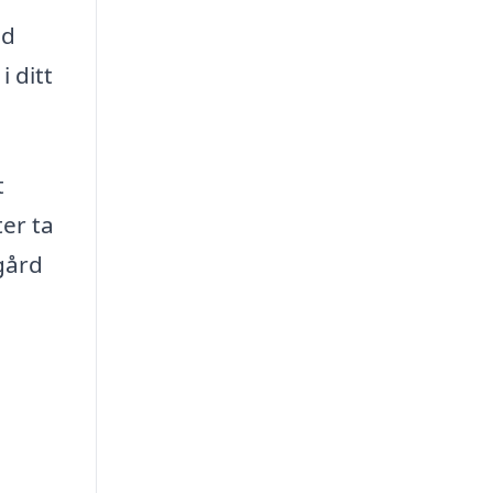
ed
i ditt
t
ter ta
gård