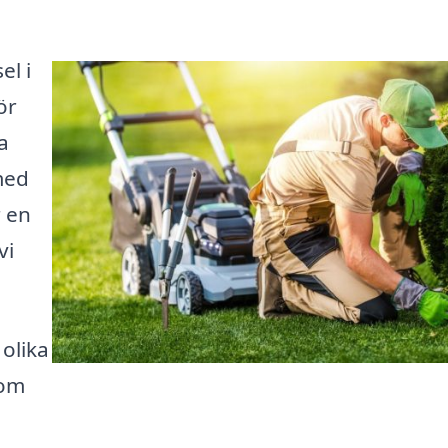
el i
ör
a
med
r en
vi
olika
som