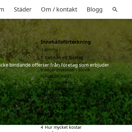
m
Städer
Om / kontakt
Blogg
Innehållsförteckning
gömma
1
Vad kan ett företag
som är specialiserat på
h icke bindande offerter från företag som erbjuder
trädgårdsskötsel i Sörvik
hjälpa till med?
2
Få alltid minst 3
erbjudanden för
trädgårdsskötsel i Sörvik
3
Få 3 erbjudanden för
trädgårdsskötsel i Sörvik
från professionella
företag
4
Hur mycket kostar