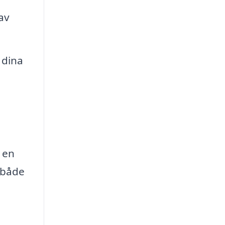
av
 dina
 en
 både