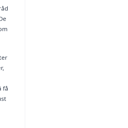
 råd
 De
som
ter
r,
 få
ust