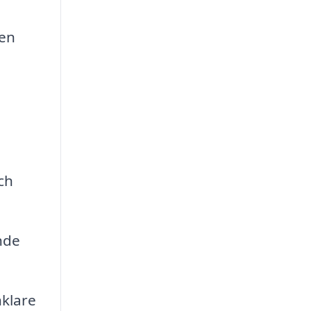
 en
ch
nde
nklare