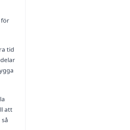
 för
a tid
rdelar
bygga
la
l att
 så