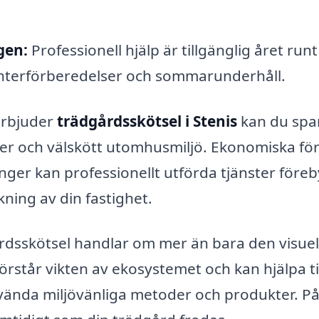
gen:
Professionell hjälp är tillgänglig året runt
interförberedelser och sommarunderhåll.
erbjuder
trädgårdsskötsel i Stenis
kan du spar
ker och välskött utomhusmiljö. Ekonomiska fö
nger kan professionellt utförda tjänster före
ing av din fastighet.
gårdsskötsel handlar om mer än bara den visuel
står vikten av ekosystemet och kan hjälpa til
vända miljövänliga metoder och produkter. På