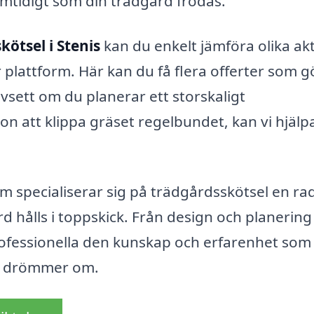
samtidigt som din trädgård frodas.
kötsel i Stenis
kan du enkelt jämföra olika akt
 plattform. Här kan du få flera offerter som g
avsett om du planerar ett storskaligt
n att klippa gräset regelbundet, kan vi hjälp
 specialiserar sig på trädgårdsskötsel en ra
rd hålls i toppskick. Från design och planering t
ofessionella den kunskap och erfarenhet som
 du drömmer om.