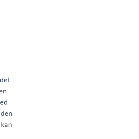
del
 en
med
råden
 kan