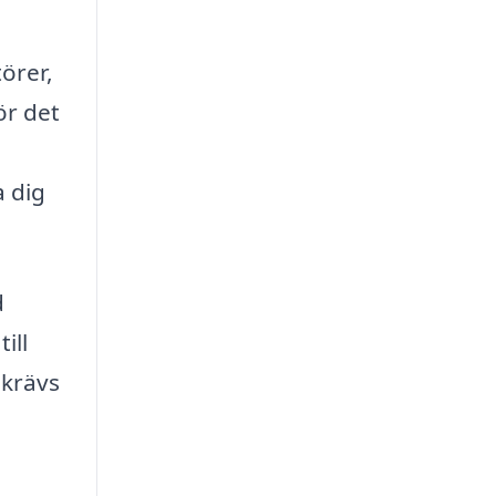
örer,
ör det
a dig
d
ill
 krävs