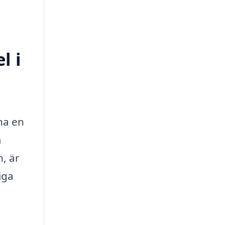
l i
 ha en
m
n, är
iga