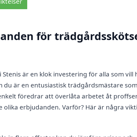
iktelser
danden för trädgårdsskötse
 Stenis är en klok investering för alla som vill
m du är en entusiastisk trädgårdsmästare so
enkelt föredrar att överlåta arbetet åt proffse
re olika erbjudanden. Varför? Här är några vikt