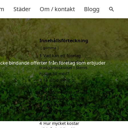
m
Städer
Om / kontakt
Blogg
Innehållsförteckning
gömma
1
Vad kan ett företag
som är specialiserat på
h icke bindande offerter från företag som erbjuder
trädgårdsskötsel i Stenis
hjälpa till med?
2
Få alltid minst 3
erbjudanden för
trädgårdsskötsel i Stenis
3
Få 3 erbjudanden för
trädgårdsskötsel i Stenis
från professionella
företag
4
Hur mycket kostar