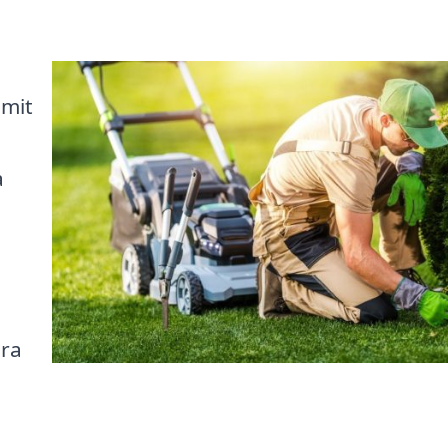
mmit
a
ära