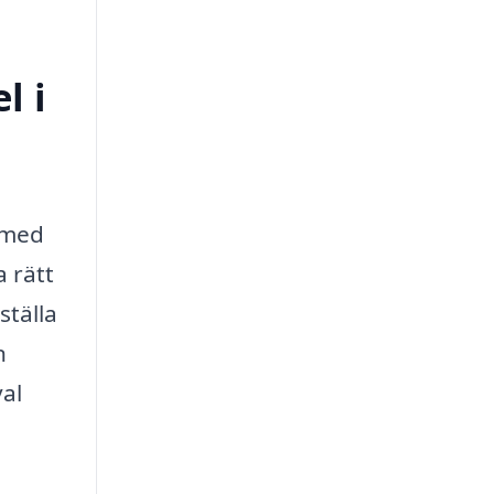
l i
p med
a rätt
ställa
n
val