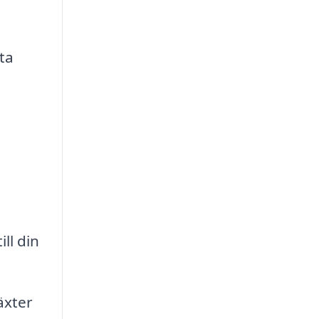
ta
ll din
äxter