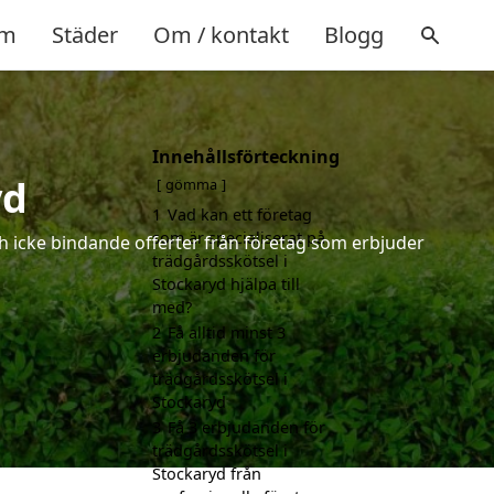
m
Städer
Om / kontakt
Blogg
Innehållsförteckning
yd
gömma
1
Vad kan ett företag
som är specialiserat på
ch icke bindande offerter från företag som erbjuder
trädgårdsskötsel i
Stockaryd hjälpa till
med?
2
Få alltid minst 3
erbjudanden för
trädgårdsskötsel i
Stockaryd
3
Få 3 erbjudanden för
trädgårdsskötsel i
Stockaryd från