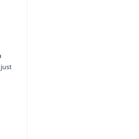
a
just