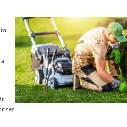
tta
r
ra
ör
priser